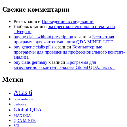
Свежие комментарии
Рита
к записи
Проведение исследований
Любовь
к записи
экспресс контент-анализ текста на
advego.ru
buying cialis without prescription
к записи
Бесплатная
программа для контент-анализа QDA MINER LITE
buy generic cialis pills
к записи
Компьютерные
программы для проведения профессионального контент-
анализа
buy cialis germany
к записи
Программа для
качественного контент-анализа Global QDA. часть 1
Метки
Atlas.ti
concordance
dedoose
Global QDA
MAX QDA
QDA MINER
SQL