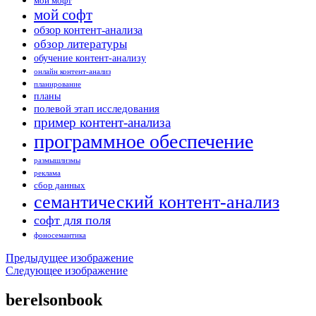
мой мофт
мой софт
обзор контент-анализа
обзор литературы
обучение контент-анализу
онлайн контент-анализ
планирование
планы
полевой этап исследования
пример контент-анализа
программное обеспечение
размышлизмы
реклама
сбор данных
семантический контент-анализ
софт для поля
фоносемантика
Предыдущее изображение
Следующее изображение
berelsonbook