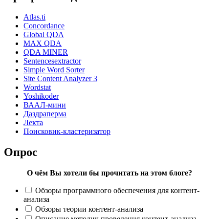
Atlas.ti
Concordance
Global QDA
MAX QDA
QDA MINER
Sentencesextractor
Simple Word Sorter
Site Content Analyzer 3
Wordstat
Yoshikoder
ВААЛ-мини
Даздраперма
Лекта
Поисковик-кластеризатор
Опрос
О чём Вы хотели бы прочитать на этом блоге?
Обзоры программного обеспечения для контент-
анализа
Обзоры теории контент-анализа
Описание методик проведения контент-анализа