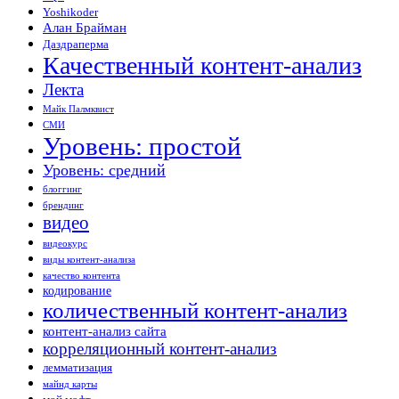
Yoshikoder
Алан Брайман
Даздраперма
Качественный контент-анализ
Лекта
Майк Палмквист
СМИ
Уровень: простой
Уровень: средний
блоггинг
брендинг
видео
видеокурс
виды контент-анализа
качество контента
кодирование
количественный контент-анализ
контент-анализ сайта
корреляционный контент-анализ
лемматизация
майнд карты