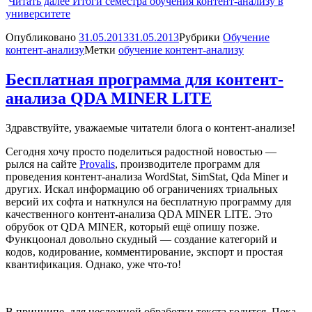
Читать далее
Итоги семестра обучения контент-анализу в
университете
Опубликовано
31.05.2013
31.05.2013
Рубрики
Обучение
контент-анализу
Метки
обучение контент-анализу
Бесплатная программа для контент-
анализа QDA MINER LITE
Здравствуйте, уважаемые читатели блога о контент-анализе!
Сегодня хочу просто поделиться радостной новостью —
рылся на сайте
Provalis
, производителе программ для
проведения контент-анализа WordStat, SimStat, Qda Miner и
других. Искал информацию об ограничениях триальных
версий их софта и наткнулся на бесплатную программу для
качественного контент-анализа QDA MINER LITE. Это
обрубок от QDA MINER, который ещё опишу позже.
Функцоонал довольно скудный — создание категорий и
кодов, кодирование, комментирование, экспорт и простая
квантификация. Однако, уже что-то!
В принципе, для несложной обработки текста годится. Пока