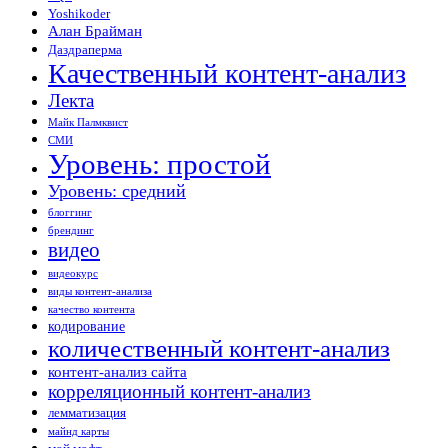
Yoshikoder
Алан Брайман
Даздраперма
Качественный контент-анализ
Лекта
Майк Палмквист
СМИ
Уровень: простой
Уровень: средний
блоггинг
брендинг
видео
видеокурс
виды контент-анализа
качество контента
кодирование
количественный контент-анализ
контент-анализ сайта
корреляционный контент-анализ
лемматизация
майнд карты