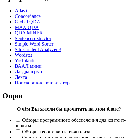
Atlas.ti
Concordance
Global QDA
MAX QDA
QDA MINER
Sentencesextractor
Simple Word Sorter
Site Content Analyzer 3
Wordstat
Yoshikoder
ВААЛ-мини
Даздраперма
Лекта
Поисковик-кластеризатор
Опрос
О чём Вы хотели бы прочитать на этом блоге?
Обзоры программного обеспечения для контент-
анализа
Обзоры теории контент-анализа
Описание методик проведения контент-анализа