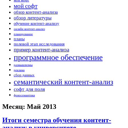
мой мофт
мой софт
обзор контент-анализа
обзор литературы
обучение контент-анализу
онлайн контент-анализ
планирование
планы
полевой этап исследования
пример контент-анализа
программное обеспечение
размышлизмы
реклама
сбор данных
семантический контент-анализ
софт для поля
фоносемантика
Месяц: Май 2013
Итоги семестра обучения контент-
анализу в университете