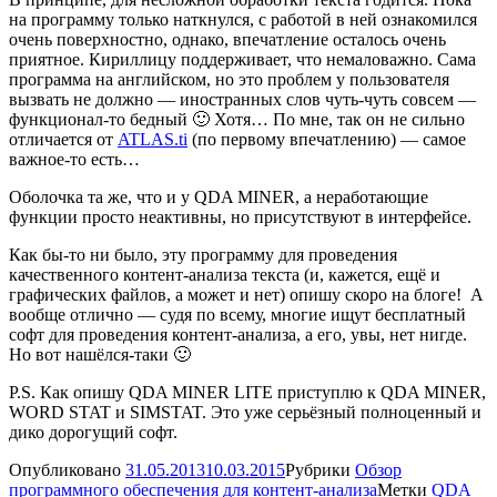
на программу только наткнулся, с работой в ней ознакомился
очень поверхностно, однако, впечатление осталось очень
приятное. Кириллицу поддерживает, что немаловажно. Сама
программа на английском, но это проблем у пользователя
вызвать не должно — иностранных слов чуть-чуть совсем —
функционал-то бедный 🙂 Хотя… По мне, так он не сильно
отличается от
ATLAS.ti
(по первому впечатлению) — самое
важное-то есть…
Оболочка та же, что и у QDA MINER, а неработающие
функции просто неактивны, но присутствуют в интерфейсе.
Как бы-то ни было, эту программу для проведения
качественного контент-анализа текста (и, кажется, ещё и
графических файлов, а может и нет) опишу скоро на блоге! А
вообще отлично — судя по всему, многие ищут бесплатный
софт для проведения контент-анализа, а его, увы, нет нигде.
Но вот нашёлся-таки 🙂
P.S. Как опишу QDA MINER LITE приступлю к QDA MINER,
WORD STAT и SIMSTAT. Это уже серьёзный полноценный и
дико дорогущий софт.
Опубликовано
31.05.2013
10.03.2015
Рубрики
Обзор
программного обеспечения для контент-анализа
Метки
QDA