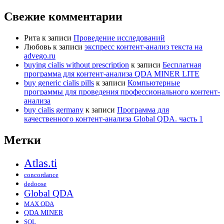
Свежие комментарии
Рита
к записи
Проведение исследований
Любовь
к записи
экспресс контент-анализ текста на
advego.ru
buying cialis without prescription
к записи
Бесплатная
программа для контент-анализа QDA MINER LITE
buy generic cialis pills
к записи
Компьютерные
программы для проведения профессионального контент-
анализа
buy cialis germany
к записи
Программа для
качественного контент-анализа Global QDA. часть 1
Метки
Atlas.ti
concordance
dedoose
Global QDA
MAX QDA
QDA MINER
SQL