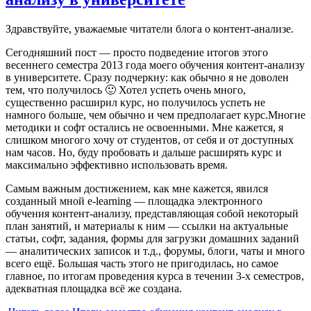
Здравствуйте, уважаемые читатели блога о контент-анализе.
Сегодняшний пост — просто подведение итогов этого
весеннего семестра 2013 года моего обучения контент-анализу
в университете. Сразу подчеркну: как обычно я не доволен
тем, что получилось 🙂 Хотел успеть очень много,
существенно расширил курс, но получилось успеть не
намного больше, чем обычно и чем предполагает курс.Многие
методики и софт остались не освоенными. Мне кажется, я
слишком многого хочу от студентов, от себя и от доступных
нам часов. Но, буду пробовать и дальше расширять курс и
максимально эффективно использовать время.
Самым важным достижением, как мне кажется, явился
созданный мной e-learning — площадка электронного
обучения контент-анализу, представляющая собой некоторый
план занятий, и материалы к ним — ссылки на актуальные
статьи, софт, задания, формы для загрузки домашних заданий
— аналитических записок и т.д., форумы, блоги, чаты и много
всего ещё. Большая часть этого не пригодилась, но самое
главное, по итогам проведения курса в течении 3-х семестров,
адекватная площадка всё же создана.