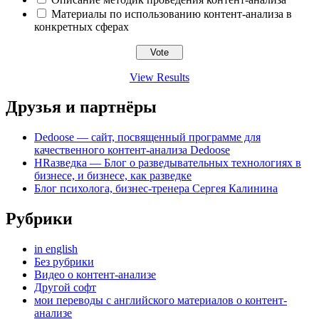
Материалы по использованию контент-анализа в
конкретных сферах
View Results
Друзья и партнёры
Dedoose — сайт, посвященный программе для
качественного контент-анализа Dedoose
HRазведка — Блог о разведывательных технологиях в
бизнесе, и бизнесе, как разведке
Блог психолога, бизнес-тренера Сергея Калинина
Рубрики
in english
Без рубрики
Видео о контент-анализе
Другой софт
мои переводы с английского материалов о контент-
анализе