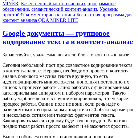
MINER
,
Качественный контент-анализ
,
программное
обеспечение
,
семантический контент-анализ
,
Уровень:
простой
37 комментариев
к записи Бесплатная программа для
контент-анализа QDA MINER LITE
Google документы — групповое
кодирование текста в контент-анализе
Здравствуйте, уважаемые читатели блога о контент-анализе!
Сегодня небольшой пост про совместное кодирование текста
в контент-анализе. Нередко, необходимо провести контент-
анализ большого массива текста вручную, то есть
идентифицировать микросюжеты, пополняя постепенно их
список в процессе работы, либо работать с фиксированным
категориальным аппаратом и набором параметров. Такую
работу удобнее делать в группе кодировщиков, что ускоряет
процесс работы. Один в поле не воин, если речь идёт о
развёрнутом категориальном аппарате из 20-50-ти параметров
и нескольких сотнях или тысячах фрагментов текста.
Закодировать массив одному будет очень трудно. Рано или
поздно такая работа просто выбесит и её захочется бросить.
Вывод: собираем группу кодировщиков и проводим