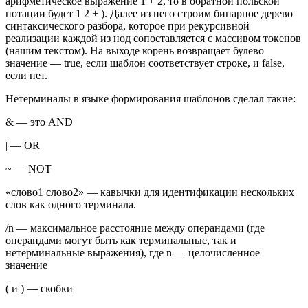
арифметическое выражение 1 + 2, то в обратной польской
нотации будет 1 2 + ). Далее из него строим бинарное дерево
синтаксического разбора, которое при рекурсивной
реализации каждой из нод сопоставляется с массивом токенов
(нашим текстом). На выходе корень возвращает булево
значение — true, если шаблон соответствует строке, и false,
если нет.
Нетерминалы в языке формирования шаблонов сделал такие:
& — это AND
| — OR
~ — NOT
«слово1 слово2» — кавычки для идентификации нескольких
слов как одного терминала.
/n — максимальное расстояние между операндами (где
операндами могут быть как терминальные, так и
нетерминальные выражения), где n — целочисленное
значение
( и ) — скобки