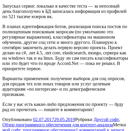
Запускал сервис локалько в качестве теста — за неполный
день благополучно в БД записалась информация из профилей
по 521 тысяче юзеров вк.
В планах идентификация ботов, реализация поиска постов по
полноценным поисковым запросам (по умолчанию это
регулярные выражения), классификаторы на машинном
обучении, другие соц сети и много другого. Планирую к
сентябрю закончить делать первую версию проекта. Проект
делаю на c#, .net 4.5, .net core, elasticsearch, mongo, сервера как
на windows так и на linux. Буду ли сам писать классификаторы
или это будет что-то вроде Accord.Net — пока не решил. В
приоритете первое.
Варианты применения: получение выборок для соц опросов,
для продаж тех или иных товаров или услуг целевым
аудиториям «по интересам» и по демографическим
признакам.
Если у вас есть какие-либо предложения по проекту — буду
рад их прочитать — пишите в комментариях!
Опубликовано
02.07.2017
29.05.2019
Рубрики
Другой софт
,
Обзор программного обеспечения для контент-анализа
Метки
мой софт
,
программное обеспечение
1 комментарий
к записи