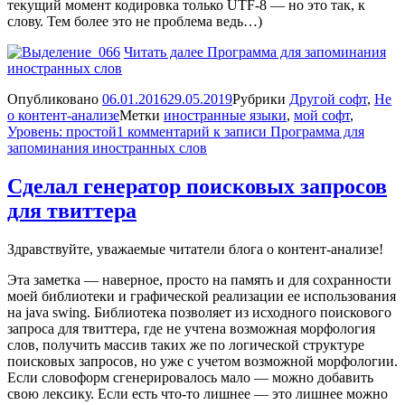
текущий момент кодировка только UTF-8 — но это так, к
слову. Тем более это не проблема ведь…)
Читать далее
Программа для запоминания
иностранных слов
Опубликовано
06.01.2016
29.05.2019
Рубрики
Другой софт
,
Не
о контент-анализе
Метки
иностранные языки
,
мой софт
,
Уровень: простой
1 комментарий
к записи Программа для
запоминания иностранных слов
Сделал генератор поисковых запросов
для твиттера
Здравствуйте, уважаемые читатели блога о контент-анализе!
Эта заметка — наверное, просто на память и для сохранности
моей библиотеки и графической реализации ее использования
на java swing. Библиотека позволяет из исходного поискового
запроса для твиттера, где не учтена возможная морфология
слов, получить массив таких же по логической структуре
поисковых запросов, но уже с учетом возможной морфологии.
Если словоформ сгенерировалось мало — можно добавить
свою лексику. Если есть что-то лишнее — это лишнее можно