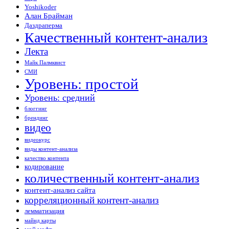
Yoshikoder
Алан Брайман
Даздраперма
Качественный контент-анализ
Лекта
Майк Палмквист
СМИ
Уровень: простой
Уровень: средний
блоггинг
брендинг
видео
видеокурс
виды контент-анализа
качество контента
кодирование
количественный контент-анализ
контент-анализ сайта
корреляционный контент-анализ
лемматизация
майнд карты