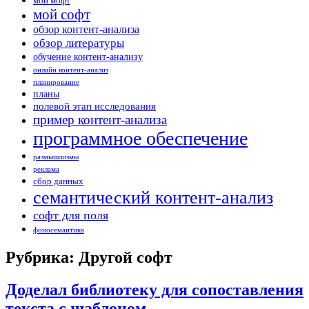
мой мофт
мой софт
обзор контент-анализа
обзор литературы
обучение контент-анализу
онлайн контент-анализ
планирование
планы
полевой этап исследования
пример контент-анализа
программное обеспечение
размышлизмы
реклама
сбор данных
семантический контент-анализ
софт для поля
фоносемантика
Рубрика: Другой софт
Доделал библиотеку для сопоставления
текста с шаблоном