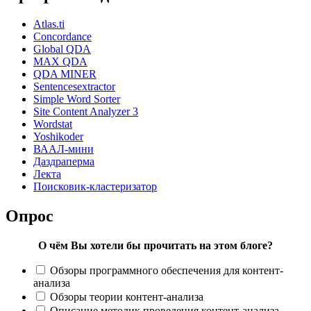
Atlas.ti
Concordance
Global QDA
MAX QDA
QDA MINER
Sentencesextractor
Simple Word Sorter
Site Content Analyzer 3
Wordstat
Yoshikoder
ВААЛ-мини
Даздраперма
Лекта
Поисковик-кластеризатор
Опрос
О чём Вы хотели бы прочитать на этом блоге?
Обзоры программного обеспечения для контент-
анализа
Обзоры теории контент-анализа
Описание методик проведения контент-анализа