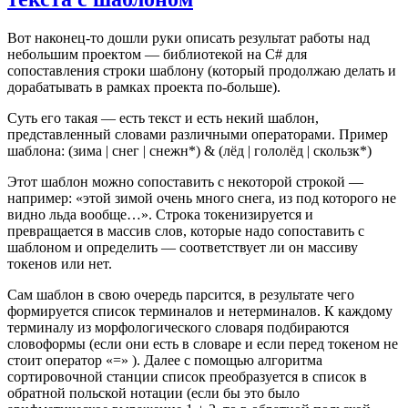
Вот наконец-то дошли руки описать результат работы над
небольшим проектом — библиотекой на C# для
сопоставления строки шаблону (который продолжаю делать и
дорабатывать в рамках проекта по-больше).
Суть его такая — есть текст и есть некий шаблон,
представленный словами различными операторами. Пример
шаблона: (зима | снег | снежн*) & (лёд | гололёд | скользк*)
Этот шаблон можно сопоставить с некоторой строкой —
например: «этой зимой очень много снега, из под которого не
видно льда вообще…». Строка токенизируется и
превращается в массив слов, которые надо сопоставить с
шаблоном и определить — соответствует ли он массиву
токенов или нет.
Сам шаблон в свою очередь парсится, в результате чего
формируется список терминалов и нетерминалов. К каждому
терминалу из морфологического словаря подбираются
словоформы (если они есть в словаре и если перед токеном не
стоит оператор «=» ). Далее с помощью алгоритма
сортировочной станции список преобразуется в список в
обратной польской нотации (если бы это было