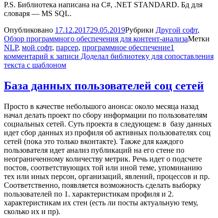
P.S. Библиотека написана на C#, .NET STANDARD. Бд для
словаря — MS SQL.
Опубликовано
17.12.2017
29.05.2019
Рубрики
Другой софт
,
Обзор программного обеспечения для контент-анализа
Метки
NLP
,
мой софт
,
парсер
,
программное обеспечение
1
комментарий
к записи Доделал библиотеку для сопоставления
текста с шаблоном
База данных пользователей соц сетей
Просто в качестве небольшого анонса: около месяца назад
начал делать проект по сбору информации по пользователям
социальных сетей. Суть проекта в следующем: в базу данных
идет сбор данных из профиля об активных пользователях соц
сетей (пока это только вконтакте). Также для каждого
пользователя идет анализ публикаций на его стене по
неограниченному количеству метрик. Речь идет о подсчете
постов, соответствующих той или иной теме, упоминанию
тех или иных персон, организаций, явлений, процессов и пр.
Соответственно, появляется возможность сделать выборку
пользователей по 1. характеристикам профиля и 2.
характеристикам их стен (есть ли посты актуальную тему,
сколько их и пр).