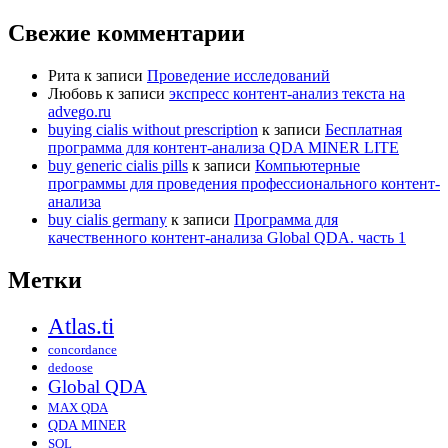
Свежие комментарии
Рита
к записи
Проведение исследований
Любовь
к записи
экспресс контент-анализ текста на
advego.ru
buying cialis without prescription
к записи
Бесплатная
программа для контент-анализа QDA MINER LITE
buy generic cialis pills
к записи
Компьютерные
программы для проведения профессионального контент-
анализа
buy cialis germany
к записи
Программа для
качественного контент-анализа Global QDA. часть 1
Метки
Atlas.ti
concordance
dedoose
Global QDA
MAX QDA
QDA MINER
SQL