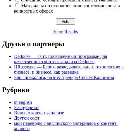
Материалы по использованию контент-анализа в
конкретных сферах
View Results
Друзья и партнёры
Dedoose — сайт, посвященный программе для
качественного контент-анализа Dedoose
HRазведка — Блог о разведывательных технологиях в
бизнесе, и бизнесе, как разведке
Блог психолога, бизнес-тренера Сергея Калинина
Рубрики
in english
Без рубрики
Видео о контент-анализе
Другой софт
мои переводы с английского материалов о контент-
анализе