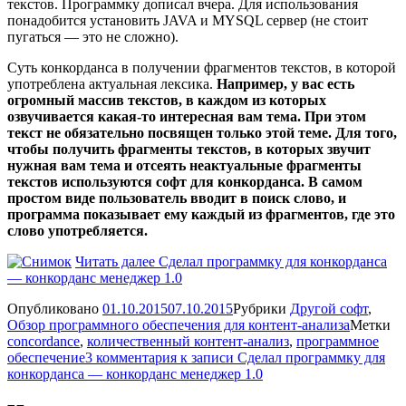
текстов. Программку дописал вчера. Для использования
понадобится установить JAVA и MYSQL сервер (не стоит
пугаться — это не сложно).
Суть конкорданса в получении фрагментов текстов, в которой
употреблена актуальная лексика.
Например, у вас есть
огромный массив текстов, в каждом из которых
озвучивается какая-то интересная вам тема. При этом
текст не обязательно посвящен только этой теме. Для того,
чтобы получить фрагменты текстов, в которых звучит
нужная вам тема и отсеять неактуальные фрагменты
текстов используются софт для конкорданса. В самом
простом виде пользователь вводит в поиск слово, и
программа показывает ему каждый из фрагментов, где это
слово употребляется.
Читать далее
Сделал программку для конкорданса
— конкорданс менеджер 1.0
Опубликовано
01.10.2015
07.10.2015
Рубрики
Другой софт
,
Обзор программного обеспечения для контент-анализа
Метки
concordance
,
количественный контент-анализ
,
программное
обеспечение
3 комментария
к записи Сделал программку для
конкорданса — конкорданс менеджер 1.0