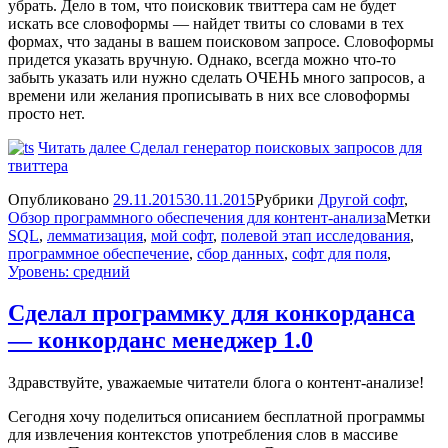
убрать. Дело в том, что поисковик твиттера сам не будет
искать все словоформы — найдет твиты со словами в тех
формах, что заданы в вашем поисковом запросе. Словоформы
придется указать вручную. Однако, всегда можно что-то
забыть указать или нужно сделать ОЧЕНЬ много запросов, а
времени или желания прописывать в них все словоформы
просто нет.
Читать далее
Сделал генератор поисковых запросов для
твиттера
Опубликовано
29.11.2015
30.11.2015
Рубрики
Другой софт
,
Обзор программного обеспечения для контент-анализа
Метки
SQL
,
лемматизация
,
мой софт
,
полевой этап исследования
,
программное обеспечение
,
сбор данных
,
софт для поля
,
Уровень: средний
Сделал программку для конкорданса
— конкорданс менеджер 1.0
Здравствуйте, уважаемые читатели блога о контент-анализе!
Сегодня хочу поделиться описанием бесплатной программы
для извлечения контекстов употребления слов в массиве