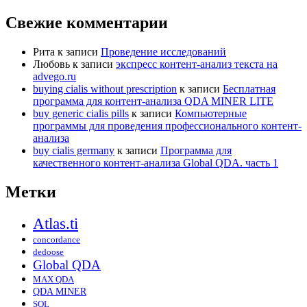
Свежие комментарии
Рита
к записи
Проведение исследований
Любовь
к записи
экспресс контент-анализ текста на
advego.ru
buying cialis without prescription
к записи
Бесплатная
программа для контент-анализа QDA MINER LITE
buy generic cialis pills
к записи
Компьютерные
программы для проведения профессионального контент-
анализа
buy cialis germany
к записи
Программа для
качественного контент-анализа Global QDA. часть 1
Метки
Atlas.ti
concordance
dedoose
Global QDA
MAX QDA
QDA MINER
SQL