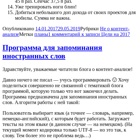
45 8 раз. Сейчас 37,5 8 раз.
Уже тренировать ноги блин!
Добиться небольшого доп дохода от своих проектов для
мобилы. Сумма не важна.
Опубликовано
14.01.2017
29.05.2019
Рубрики
Не о контент-
анализе
Метки
планы
1 комментарий
к записи Цели на 2017
Программа для запоминания
иностранных слов
Здравствуйте, уважаемые читатели блога о контент-анализе!
Давно ничего не писал — учусь программировать 🙂 Хочу
поделиться совершенно не связанной с тематикой блога
программой, которую только что вот закончил делать.
Программа предназначена для запоминания иностранных
слов. Алгоритм работы с ней такой:
Пользователь выбирает язык (а точнее — словарь, например,
немецко-английский), с которым будет работать. Загружает
тексты на этом языке (в данном случае — на немецком). (На
текущий момент кодировка только UTF-8 — но это так, к
слову. Тем более это не проблема ведь…)