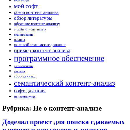
мой мофт
мой софт
обзор контент-анализа
обзор литературы
обучение контент-анализу
онлайн контент-анализ
планирование
планы
полевой этап исследования
пример контент-анализа
программное обеспечение
размышлизмы
реклама
сбор данных
семантический контент-анализ
софт для поля
фоносемантика
Рубрика: Не о контент-анализе
Доделал проект для поиска сдаваемых
в аренду и продаваемых квартир,