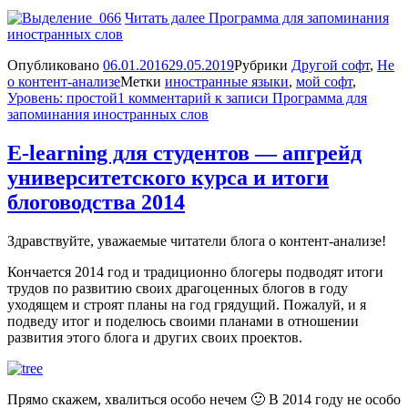
Читать далее
Программа для запоминания
иностранных слов
Опубликовано
06.01.2016
29.05.2019
Рубрики
Другой софт
,
Не
о контент-анализе
Метки
иностранные языки
,
мой софт
,
Уровень: простой
1 комментарий
к записи Программа для
запоминания иностранных слов
E-learning для студентов — апгрейд
университетского курса и итоги
блоговодства 2014
Здравствуйте, уважаемые читатели блога о контент-анализе!
Кончается 2014 год и традиционно блогеры подводят итоги
трудов по развитию своих драгоценных блогов в году
уходящем и строят планы на год грядущий. Пожалуй, и я
подведу итог и поделюсь своими планами в отношении
развития этого блога и других своих проектов.
Прямо скажем, хвалиться особо нечем 🙂 В 2014 году не особо