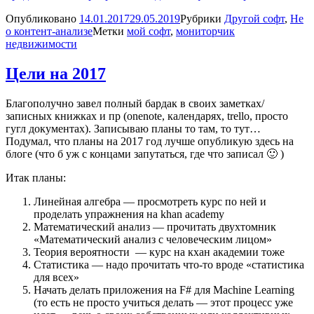
Опубликовано
14.01.2017
29.05.2019
Рубрики
Другой софт
,
Не
о контент-анализе
Метки
мой софт
,
мониторчик
недвижимости
Цели на 2017
Благополучно завел полный бардак в своих заметках/
записных книжках и пр (onenote, календарях, trello, просто
гугл документах). Записываю планы то там, то тут…
Подумал, что планы на 2017 год лучше опубликую здесь на
блоге (что б уж с концами запутаться, где что записал 🙂 )
Итак планы:
Линейная алгебра — просмотреть курс по ней и
проделать упражнения на khan academy
Математический анализ — прочитать двухтомник
«Математический анализ с человеческим лицом»
Теория вероятности — курс на кхан академии тоже
Статистика — надо прочитать что-то вроде «статистика
для всех»
Начать делать приложения на F# для Machine Learning
(то есть не просто учиться делать — этот процесс уже