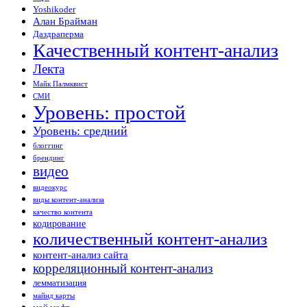
Yoshikoder
Алан Брайман
Даздраперма
Качественный контент-анализ
Лекта
Майк Палмквист
СМИ
Уровень: простой
Уровень: средний
блоггинг
брендинг
видео
видеокурс
виды контент-анализа
качество контента
кодирование
количественный контент-анализ
контент-анализ сайта
корреляционный контент-анализ
лемматизация
майнд карты