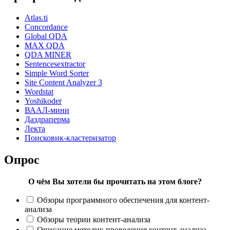
Atlas.ti
Concordance
Global QDA
MAX QDA
QDA MINER
Sentencesextractor
Simple Word Sorter
Site Content Analyzer 3
Wordstat
Yoshikoder
ВААЛ-мини
Даздраперма
Лекта
Поисковик-кластеризатор
Опрос
О чём Вы хотели бы прочитать на этом блоге?
Обзоры программного обеспечения для контент-
анализа
Обзоры теории контент-анализа
Описание методик проведения контент-анализа