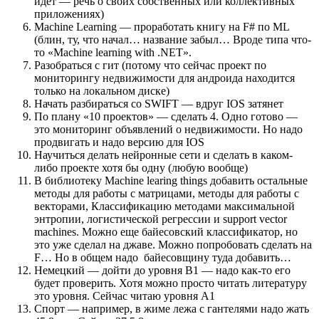
идет — речь о своих собственных или коллективных
приложениях)
Machine Learning — проработать книгу на F# по ML
(блин, ту, что начал… название забыл… Вроде типа что-
то «Machine learning with .NET».
Разобраться с гит (потому что сейчас проект по
мониторингу недвижимости для андроида находится
только на локальном диске)
Начать разбираться со SWIFT — вдруг IOS затянет
По плану «10 проектов» — сделать 4. Одно готово —
это мониторинг объявлений о недвижимости. Но надо
продвигать и надо версию для IOS
Научиться делать нейронные сети и сделать в каком-
либо проекте хотя бы одну (любую вообще)
В библиотеку Machine learing things добавить остальные
методы для работы с матрицами, методы для работы с
векторами, Классификацию методами максимальной
энтропии, логистической регрессии и support vector
machines. Можно еще байесовский классификатор, но
это уже сделал на джаве. Можно попробовать сделать на
F… Но в общем надо байесовщину туда добавить…
Немецкий — дойти до уровня B1 — надо как-то его
будет проверить. Хотя можно просто читать литературу
это уровня. Сейчас читаю уровня A1
Спорт — например, в жиме лежа с гантелями надо жать