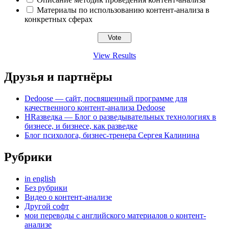
Материалы по использованию контент-анализа в
конкретных сферах
View Results
Друзья и партнёры
Dedoose — сайт, посвященный программе для
качественного контент-анализа Dedoose
HRазведка — Блог о разведывательных технологиях в
бизнесе, и бизнесе, как разведке
Блог психолога, бизнес-тренера Сергея Калинина
Рубрики
in english
Без рубрики
Видео о контент-анализе
Другой софт
мои переводы с английского материалов о контент-
анализе