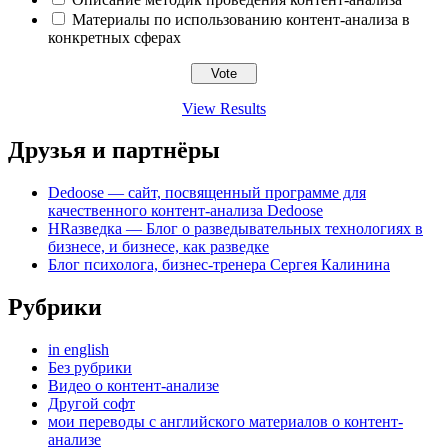
Материалы по использованию контент-анализа в
конкретных сферах
View Results
Друзья и партнёры
Dedoose — сайт, посвященный программе для
качественного контент-анализа Dedoose
HRазведка — Блог о разведывательных технологиях в
бизнесе, и бизнесе, как разведке
Блог психолога, бизнес-тренера Сергея Калинина
Рубрики
in english
Без рубрики
Видео о контент-анализе
Другой софт
мои переводы с английского материалов о контент-
анализе