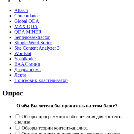
Atlas.ti
Concordance
Global QDA
MAX QDA
QDA MINER
Sentencesextractor
Simple Word Sorter
Site Content Analyzer 3
Wordstat
Yoshikoder
ВААЛ-мини
Даздраперма
Лекта
Поисковик-кластеризатор
Опрос
О чём Вы хотели бы прочитать на этом блоге?
Обзоры программного обеспечения для контент-
анализа
Обзоры теории контент-анализа
Описание методик проведения контент-анализа