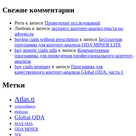
Свежие комментарии
Рита
к записи
Проведение исследований
Любовь
к записи
экспресс контент-анализ текста на
advego.ru
buying cialis without prescription
к записи
Бесплатная
программа для контент-анализа QDA MINER LITE
buy generic cialis pills
к записи
Компьютерные
программы для проведения профессионального контент-
анализа
buy cialis germany
к записи
Программа для
качественного контент-анализа Global QDA. часть 1
Метки
Atlas.ti
concordance
dedoose
Global QDA
MAX QDA
QDA MINER
SQL