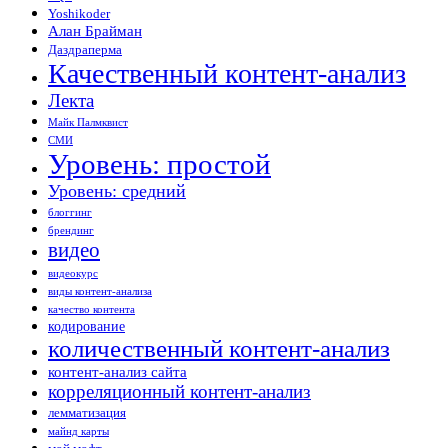
Yoshikoder
Алан Брайман
Даздраперма
Качественный контент-анализ
Лекта
Майк Палмквист
СМИ
Уровень: простой
Уровень: средний
блоггинг
брендинг
видео
видеокурс
виды контент-анализа
качество контента
кодирование
количественный контент-анализ
контент-анализ сайта
корреляционный контент-анализ
лемматизация
майнд карты