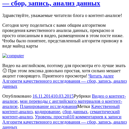
— сбор, запись, анализ данных
Здравствуйте, уважаемые читатели блога о контент-анализе!
Сегодня хочу поделиться с вами общим алгоритмом
проведения качественного анализа данных, прекрасно и
просто описанным в видео, размещенном в этом посте ниже.
Чтобы было понятнее, представленный алгоритм привожу в
виде майнд карты
Видео на английском, поэтому для просмотра его лучше знать
🙂 При этом лексика довольно простая, хотя сильно мешает
акцент говорящего. Приятного просмотра!
Читать далее
Алгоритм качественного исследования — сбор, запись, анализ
данных
Опубликовано
16.11.2014
10.03.2015
Рубрики
Видео о контент-
анализе
,
мои переводы с английского материалов о контент-
анализе
,
Планирование исследования
Метки
Качественный
контент-анализ
,
кодирование
,
сбор данных
,
семантический
контент-анализ
,
Уровень: простой
10 комментариев
к записи
Алгоритм качественного исследования — сбор, запись, анализ
данных