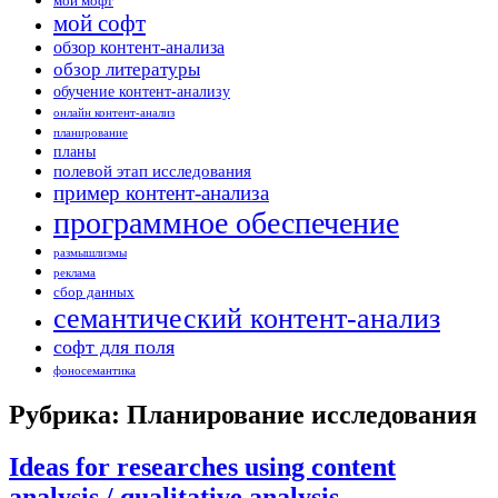
мой мофт
мой софт
обзор контент-анализа
обзор литературы
обучение контент-анализу
онлайн контент-анализ
планирование
планы
полевой этап исследования
пример контент-анализа
программное обеспечение
размышлизмы
реклама
сбор данных
семантический контент-анализ
софт для поля
фоносемантика
Рубрика: Планирование исследования
Ideas for researches using content
analysis / qualitative analysis