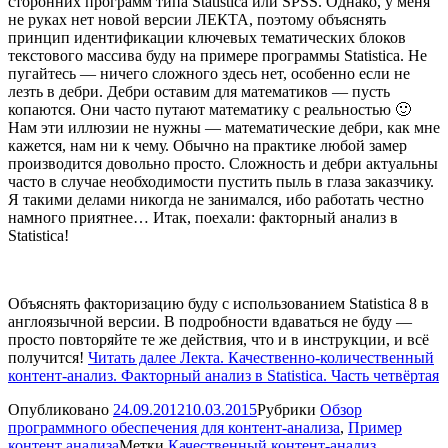
сторонних программ типа Statistica или SPSS. Однако, у меня
не руках нет новой версии ЛЕКТА, поэтому объяснять
принцип идентификации ключевых тематических блоков
текстового массива буду на примере программы Statistica. Не
пугайтесь — ничего сложного здесь нет, особенно если не
лезть в дебри. Дебри оставим для математиков — пусть
копаются. Они часто путают математику с реальностью 🙂
Нам эти иллюзии не нужны — математические дебри, как мне
кажется, нам ни к чему. Обычно на практике любой замер
производится довольно просто. Сложность и дебри актуальны
часто в случае необходимости пустить пыль в глаза заказчику.
Я такими делами никогда не занимался, ибо работать честно
намного приятнее… Итак, поехали: факторный анализ в
Statistica!
Объяснять факторизацию буду с использованием Statistica 8 в
англоязычной версии. В подробности вдаваться не буду —
просто повторяйте те же действия, что и в инструкции, и всё
получится!
Читать далее
Лекта. Качественно-количественный
контент-анализ. Факторный анализ в Statistica. Часть четвёртая
Опубликовано
24.09.2012
10.03.2015
Рубрики
Обзор
программного обеспечения для контент-анализа
,
Пример
контент анализа
Метки
Качественный контент-анализ
,