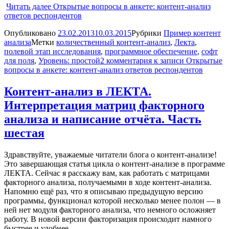
Читать далее
Открытые вопросы в анкете: контент-анализ
ответов респондентов
Опубликовано
23.02.2013
10.03.2015
Рубрики
Пример контент
анализа
Метки
количественный контент-анализ
,
Лекта
,
полевой этап исследования
,
программное обеспечение
,
софт
для поля
,
Уровень: простой
2 комментария
к записи Открытые
вопросы в анкете: контент-анализ ответов респондентов
Контент-анализ в ЛЕКТА.
Интерпретация матриц факторного
анализа и написание отчёта. Часть
шестая
Здравствуйте, уважаемые читатели блога о контент-анализе!
Это завершающая статья цикла о контент-анализе в программе
ЛЕКТА. Сейчас я расскажу вам, как работать с матрицами
факторного анализа, получаемыми в ходе контент-анализа.
Напомню ещё раз, что я описываю предыдущую версию
программы, функционал которой несколько менее полон — в
ней нет модуля факторного анализа, что немного осложняет
работу. В новой версии факторизация происходит намного
быстрее и удобнее.