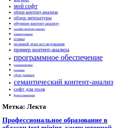
мой мофт
мой софт
обзор контент-анализа
обзор литературы
обучение контент-анализу
онлайн контент-анализ
планирование
планы
полевой этап исследования
пример контент-анализа
программное обеспечение
размышлизмы
реклама
сбор данных
семантический контент-анализ
софт для поля
фоносемантика
Метка: Лекта
Профессиональное образование в
области text mining, компьютерной