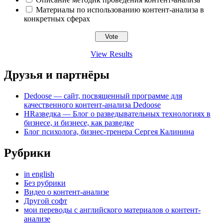
Материалы по использованию контент-анализа в
конкретных сферах
View Results
Друзья и партнёры
Dedoose — сайт, посвященный программе для
качественного контент-анализа Dedoose
HRазведка — Блог о разведывательных технологиях в
бизнесе, и бизнесе, как разведке
Блог психолога, бизнес-тренера Сергея Калинина
Рубрики
in english
Без рубрики
Видео о контент-анализе
Другой софт
мои переводы с английского материалов о контент-
анализе