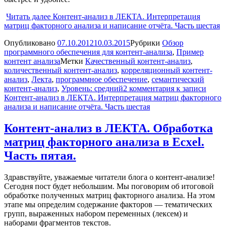
Читать далее
Контент-анализ в ЛЕКТА. Интерпретация
матриц факторного анализа и написание отчёта. Часть шестая
Опубликовано
07.10.2012
10.03.2015
Рубрики
Обзор
программного обеспечения для контент-анализа
,
Пример
контент анализа
Метки
Качественный контент-анализ
,
количественный контент-анализ
,
корреляционный контент-
анализ
,
Лекта
,
программное обеспечение
,
семантический
контент-анализ
,
Уровень: средний
2 комментария
к записи
Контент-анализ в ЛЕКТА. Интерпретация матриц факторного
анализа и написание отчёта. Часть шестая
Контент-анализ в ЛЕКТА. Обработка
матриц факторного анализа в Ecxel.
Часть пятая.
Здравствуйте, уважаемые читатели блога о контент-анализе!
Сегодня пост будет небольшим. Мы поговорим об итоговой
обработке полученных матриц факторного анализа. На этом
этапе мы определим содержание факторов — тематических
групп, выраженных набором переменных (лексем) и
наборами фрагментов текстов.