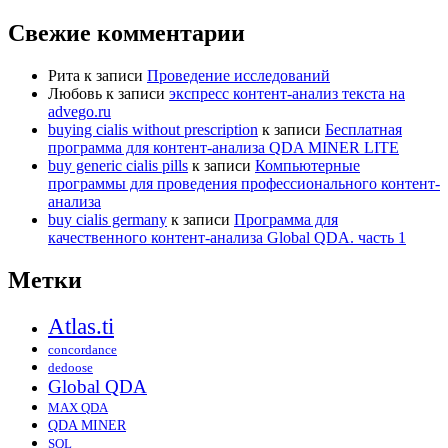
Свежие комментарии
Рита
к записи
Проведение исследований
Любовь
к записи
экспресс контент-анализ текста на
advego.ru
buying cialis without prescription
к записи
Бесплатная
программа для контент-анализа QDA MINER LITE
buy generic cialis pills
к записи
Компьютерные
программы для проведения профессионального контент-
анализа
buy cialis germany
к записи
Программа для
качественного контент-анализа Global QDA. часть 1
Метки
Atlas.ti
concordance
dedoose
Global QDA
MAX QDA
QDA MINER
SQL