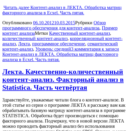
Читать далее
Контент-анализ в ЛЕКТА. Обработка матриц
факторного анализа в Ecxel. Часть пятая.
Опубликовано
06.10.2012
10.03.2015
Рубрики
Обзор
программного обеспечения для контент-анализа
,
Пример
контент анализа
Метки
Качественный контент-анализ
,
количественный контент-анализ
,
корреляционный контент-
анализ
,
Лекта
,
программное обеспечение
,
семантический
контент-анализ
,
Уровень: средний
3 комментария
к записи
Контент-анализ в ЛЕКТА. Обработка матриц факторного
анализа в Ecxel. Часть пятая.
Лекта. Качественно-количественный
контент-анализ. Факторный анализ в
Statistica. Часть четвёртая
Здравствуйте, уважаемые читали блога о контент-анализе. В
этой статье из серии о программе ЛЕКТА я расскажу вам как
обрабатывать базовую матрицу контент-анализа в программе
STATISTICA. Обработка будет производиться с помощью
факторного анализа. Подчеркну, что в новой версии ЛЕКТА
можно проводить факторный анализ без использования