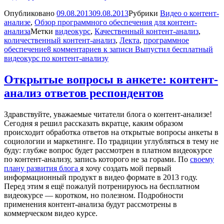
Опубликовано
09.08.2013
09.08.2013
Рубрики
Видео о контент-
анализе
,
Обзор программного обеспечения для контент-
анализа
Метки
видеокурс
,
Качественный контент-анализ
,
количественный контент-анализ
,
Лекта
,
программное
обеспечение
8 комментариев
к записи Выпустил бесплатный
видеокурс по контент-анализу
Открытые вопросы в анкете: контент-
анализ ответов респондентов
Здравствуйте, уважаемые читатели блога о контент-анализе!
Сегодня я решил рассказать вкратце, каким образом
происходит обработка ответов на открытые вопросы анкеты в
социологии и маркетинге. По традиции углубляться в тему не
буду: глубже вопрос будет рассмотрен в платном видеокурсе
по контент-анализу, запись которого не за горами. По
своему
плану развития блога
я хочу создать мой первый
информационный продукт в видео формате в 2013 году.
Перед этим я ещё пожалуй потренируюсь на бесплатном
видеокурсе — коротком, но полезном. Подробности
применения контент-анализа будут рассмотрены в
коммерческом видео курсе.