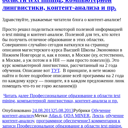
лингвистики, контент-анализа и пр.
Здравствуйте, уважаемые читатели блога о контент-анализе!
Просто решил поделиться некоторой полезной информацией
о text mining и контент-анализе. Полезной для тех, кто хотел
бы получить отличное образование в этих областях.
Совершенно случайно сегодня наткнулся на страницу
описания магистерского курса Высшей Школы Экономики в
Нижнем Новгороде и, как я понял, в Москве (ну, естественно,
в Москве, а уж потом и в НН — нам просто повезло))). Это
курс компьютерной лингвистики, рассчитанный на 2 года
обучения. Описание вот
ТУТ
. В принципе, в нете можно
найти и более подробное описание всей программы на 2 года
по каждому курсу — поищите, я в каждом предложении линк
помещать что-то не горю желанием)))
Читать далее
Профессиональное образование в области text
mining, компьютерной лингвистики, контент-анализа и пр.
Опубликовано
24.08.2013
25.08.2013
Рубрики
Обучение
контент-анализу
Метки
Atlas.ti
,
QDA MINER
,
Лекта
,
обучение
контент-анализу
,
программное обеспечение
3 комментария
к
записи Профессиональное образование в области text mining,