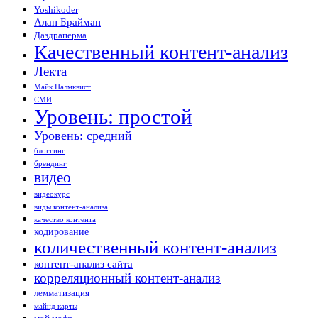
Yoshikoder
Алан Брайман
Даздраперма
Качественный контент-анализ
Лекта
Майк Палмквист
СМИ
Уровень: простой
Уровень: средний
блоггинг
брендинг
видео
видеокурс
виды контент-анализа
качество контента
кодирование
количественный контент-анализ
контент-анализ сайта
корреляционный контент-анализ
лемматизация
майнд карты