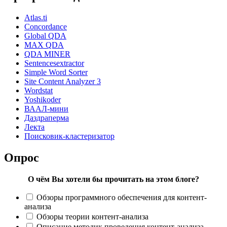
Atlas.ti
Concordance
Global QDA
MAX QDA
QDA MINER
Sentencesextractor
Simple Word Sorter
Site Content Analyzer 3
Wordstat
Yoshikoder
ВААЛ-мини
Даздраперма
Лекта
Поисковик-кластеризатор
Опрос
О чём Вы хотели бы прочитать на этом блоге?
Обзоры программного обеспечения для контент-
анализа
Обзоры теории контент-анализа
Описание методик проведения контент-анализа