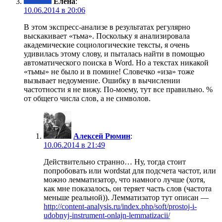
Елена
:
10.06.2014 в 20:06
В этом экспресс-анализе в результатах регулярно
выскакивает «тьма». Поскольку я анализировала
академические социологические тексты, я очень
удивилась этому слову, и пыталась найти в помощью
автоматического поиска в Word. Но а текстах никакой
«тьмы» не было и в помине! Словечко «иза» тоже
вызывает недоумение. Ошибку в вычислении
частотности я не вижу. По-моему, тут все правильно. %
от общего числа слов, а не символов.
Алексей Рюмин
:
10.06.2014 в 21:49
Действительно странно… Ну, тогда стоит
попробовать или wordstat для подсчета частот, или
можно лемматизатор, что намного лучше (хотя,
как мне показалось, он теряет часть слов (частота
меньше реальной)). Лемматизатор тут описан —
http://content-analysis.ru/index.php/soft/prostoj-i-
udobnyj-instrument-onlajn-lemmatizacii/