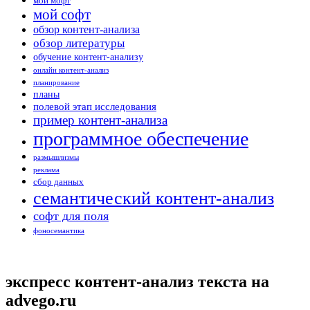
мой мофт
мой софт
обзор контент-анализа
обзор литературы
обучение контент-анализу
онлайн контент-анализ
планирование
планы
полевой этап исследования
пример контент-анализа
программное обеспечение
размышлизмы
реклама
сбор данных
семантический контент-анализ
софт для поля
фоносемантика
экспресс контент-анализ текста на
advego.ru