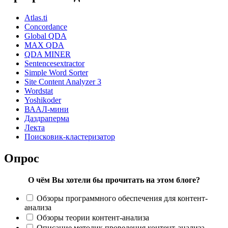
Atlas.ti
Concordance
Global QDA
MAX QDA
QDA MINER
Sentencesextractor
Simple Word Sorter
Site Content Analyzer 3
Wordstat
Yoshikoder
ВААЛ-мини
Даздраперма
Лекта
Поисковик-кластеризатор
Опрос
О чём Вы хотели бы прочитать на этом блоге?
Обзоры программного обеспечения для контент-
анализа
Обзоры теории контент-анализа
Описание методик проведения контент-анализа