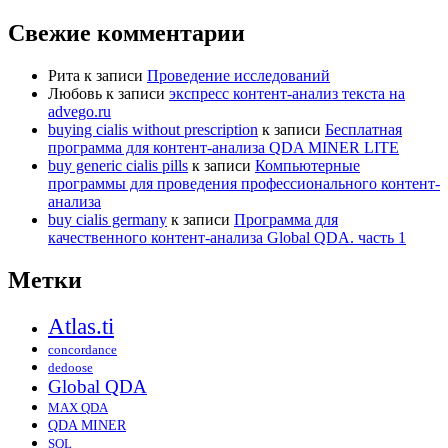
Свежие комментарии
Рита
к записи
Проведение исследований
Любовь
к записи
экспресс контент-анализ текста на
advego.ru
buying cialis without prescription
к записи
Бесплатная
программа для контент-анализа QDA MINER LITE
buy generic cialis pills
к записи
Компьютерные
программы для проведения профессионального контент-
анализа
buy cialis germany
к записи
Программа для
качественного контент-анализа Global QDA. часть 1
Метки
Atlas.ti
concordance
dedoose
Global QDA
MAX QDA
QDA MINER
SQL