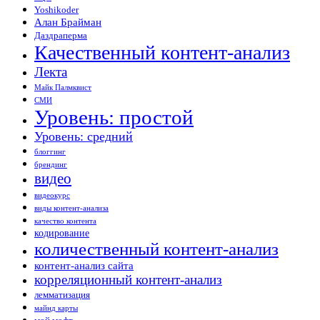
Yoshikoder
Алан Брайман
Даздраперма
Качественный контент-анализ
Лекта
Майк Палмквист
СМИ
Уровень: простой
Уровень: средний
блоггинг
брендинг
видео
видеокурс
виды контент-анализа
качество контента
кодирование
количественный контент-анализ
контент-анализ сайта
корреляционный контент-анализ
лемматизация
майнд карты