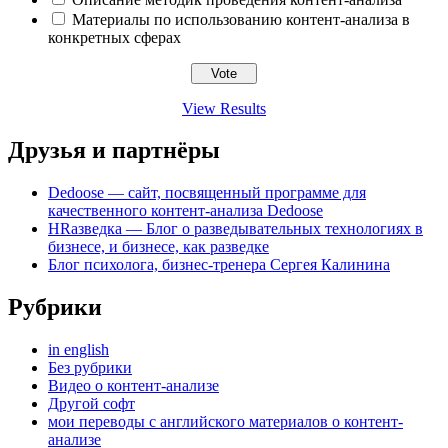
Материалы по использованию контент-анализа в
конкретных сферах
View Results
Друзья и партнёры
Dedoose — сайт, посвященный программе для
качественного контент-анализа Dedoose
HRазведка — Блог о разведывательных технологиях в
бизнесе, и бизнесе, как разведке
Блог психолога, бизнес-тренера Сергея Калинина
Рубрики
in english
Без рубрики
Видео о контент-анализе
Другой софт
мои переводы с английского материалов о контент-
анализе