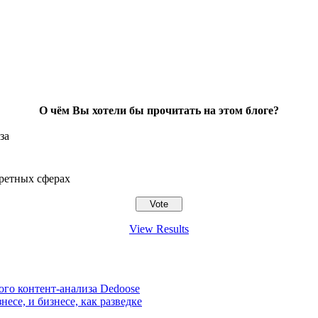
О чём Вы хотели бы прочитать на этом блоге?
за
ретных сферах
View Results
ого контент-анализа Dedoose
есе, и бизнесе, как разведке