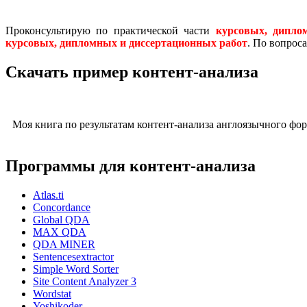
Проконсультирую по практической части
курсовых, дипло
курсовых, дипломных и диссертационных работ
. По вопрос
Скачать пример контент-анализа
Моя книга по результатам контент-анализа англоязычного фо
Программы для контент-анализа
Atlas.ti
Concordance
Global QDA
MAX QDA
QDA MINER
Sentencesextractor
Simple Word Sorter
Site Content Analyzer 3
Wordstat
Yoshikoder