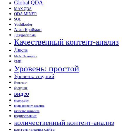
Global QDA
MAX QDA
QDA MINER
SQL
Yoshikoder
Алан Брайман
Даздраперма
Качественный контент-анализ
Лекта
Майк Палмквист
СМИ
Уровень: простой
Уровень: средний
блоггинг
брендинг
видео
видеокурс
виды контент-анализа
качество контента
кодирование
количественный контент-анализ
контент-анализ сайта