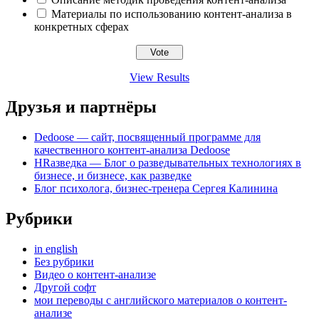
Материалы по использованию контент-анализа в
конкретных сферах
View Results
Друзья и партнёры
Dedoose — сайт, посвященный программе для
качественного контент-анализа Dedoose
HRазведка — Блог о разведывательных технологиях в
бизнесе, и бизнесе, как разведке
Блог психолога, бизнес-тренера Сергея Калинина
Рубрики
in english
Без рубрики
Видео о контент-анализе
Другой софт
мои переводы с английского материалов о контент-
анализе