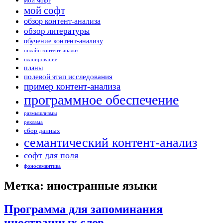
мой мофт
мой софт
обзор контент-анализа
обзор литературы
обучение контент-анализу
онлайн контент-анализ
планирование
планы
полевой этап исследования
пример контент-анализа
программное обеспечение
размышлизмы
реклама
сбор данных
семантический контент-анализ
софт для поля
фоносемантика
Метка: иностранные языки
Программа для запоминания
иностранных слов