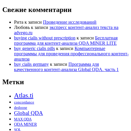
Свежие комментарии
Рита
к записи
Проведение исследований
Любовь
к записи
экспресс контент-анализ текста на
advego.ru
buying cialis without prescription
к записи
Бесплатная
программа для контент-анализа QDA MINER LITE
buy generic cialis pills
к записи
Компьютерные
программы для проведения профессионального контент-
анализа
buy cialis germany
к записи
Программа для
качественного контент-анализа Global QDA. часть 1
Метки
Atlas.ti
concordance
dedoose
Global QDA
MAX QDA
QDA MINER
SQL