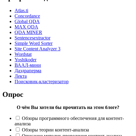
Atlas.ti
Concordance
Global QDA
MAX QDA
QDA MINER
Sentencesextractor
Simple Word Sorter
Site Content Analyzer 3
Wordstat
Yoshikoder
ВААЛ-мини
Даздраперма
Лекта
Поисковик-кластеризатор
Опрос
О чём Вы хотели бы прочитать на этом блоге?
Обзоры программного обеспечения для контент-
анализа
Обзоры теории контент-анализа
Описание методик проведения контент-анализа