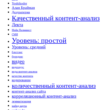
Yoshikoder
Алан Брайман
Даздраперма
Качественный контент-анализ
Лекта
Майк Палмквист
СМИ
Уровень: простой
Уровень: средний
блоггинг
брендинг
видео
видеокурс
виды контент-анализа
качество контента
кодирование
количественный контент-анализ
контент-анализ сайта
корреляционный контент-анализ
лемматизация
майнд карты