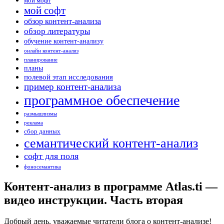
мой мофт
мой софт
обзор контент-анализа
обзор литературы
обучение контент-анализу
онлайн контент-анализ
планирование
планы
полевой этап исследования
пример контент-анализа
программное обеспечение
размышлизмы
реклама
сбор данных
семантический контент-анализ
софт для поля
фоносемантика
Контент-анализ в программе Atlas.ti —
видео инструкции. Часть вторая
Добрый день, уважаемые читатели блога о контент-анализе!