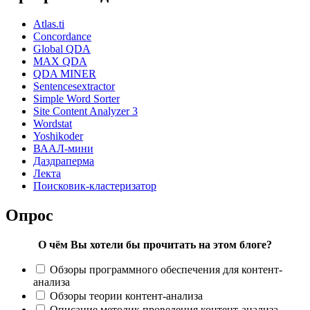
Atlas.ti
Concordance
Global QDA
MAX QDA
QDA MINER
Sentencesextractor
Simple Word Sorter
Site Content Analyzer 3
Wordstat
Yoshikoder
ВААЛ-мини
Даздраперма
Лекта
Поисковик-кластеризатор
Опрос
О чём Вы хотели бы прочитать на этом блоге?
Обзоры программного обеспечения для контент-
анализа
Обзоры теории контент-анализа
Описание методик проведения контент-анализа