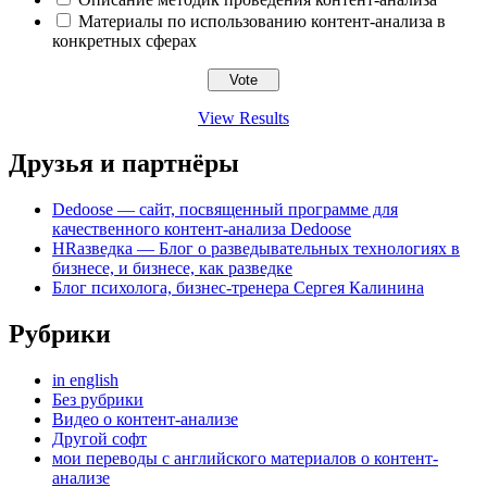
Материалы по использованию контент-анализа в
конкретных сферах
View Results
Друзья и партнёры
Dedoose — сайт, посвященный программе для
качественного контент-анализа Dedoose
HRазведка — Блог о разведывательных технологиях в
бизнесе, и бизнесе, как разведке
Блог психолога, бизнес-тренера Сергея Калинина
Рубрики
in english
Без рубрики
Видео о контент-анализе
Другой софт
мои переводы с английского материалов о контент-
анализе