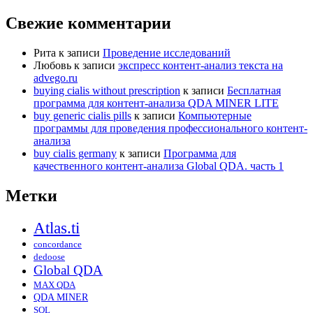
Свежие комментарии
Рита
к записи
Проведение исследований
Любовь
к записи
экспресс контент-анализ текста на
advego.ru
buying cialis without prescription
к записи
Бесплатная
программа для контент-анализа QDA MINER LITE
buy generic cialis pills
к записи
Компьютерные
программы для проведения профессионального контент-
анализа
buy cialis germany
к записи
Программа для
качественного контент-анализа Global QDA. часть 1
Метки
Atlas.ti
concordance
dedoose
Global QDA
MAX QDA
QDA MINER
SQL