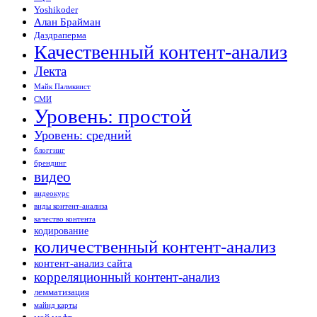
Yoshikoder
Алан Брайман
Даздраперма
Качественный контент-анализ
Лекта
Майк Палмквист
СМИ
Уровень: простой
Уровень: средний
блоггинг
брендинг
видео
видеокурс
виды контент-анализа
качество контента
кодирование
количественный контент-анализ
контент-анализ сайта
корреляционный контент-анализ
лемматизация
майнд карты