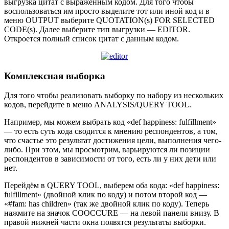
выгрузка цитат с выраженным кодом. Для того чтобы
воспользоваться им просто выделите тот или иной код и в
меню OUTPUT выберите QUOTATION(s) FOR SELECTED
CODE(s). Далее выберите тип выгрузки — EDITOR.
Откроется полный список цитат с данным кодом.
Комплексная выборка
Для того чтобы реализовать выборку по набору из нескольких
кодов, перейдите в меню ANALYSIS/QUERY TOOL.
Например, мы можем выбрать код «def happiness: fulfillment»
— то есть суть кода сводится к мнению респондентов, а том,
что счастье это результат достижения цели, выполнения чего-
либо. При этом, мы просмотрим, варьируются ли позиции
респондентов в зависимости от того, есть ли у них дети или
нет.
Перейдём в QUERY TOOL, выберем оба кода: «def happiness:
fulfillment» (двойной клик по коду) и потом второй код —
«#fam: has children» (так же двойной клик по коду). Теперь
нажмите на значок COOCCURE — на левой панели внизу. В
правой нижней части окна появятся результаты выборки.