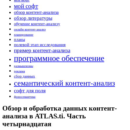
мой мофт
мой софт
обзор контент-анализа
обзор литературы
обучение контент-анализу
онлайн контент-анализ
планирование
планы
полевой этап исследования
пример контент-анализа
программное обеспечение
размышлизмы
реклама
сбор данных
семантический контент-анализ
софт для поля
фоносемантика
Обзор и обработка данных контент-
анализа в ATLAS.ti. Часть
четырнадцатая