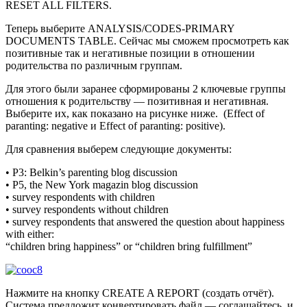
RESET ALL FILTERS.
Теперь выберите ANALYSIS/CODES-PRIMARY
DOCUMENTS TABLE. Сейчас мы сможем просмотреть как
позитивные так и негативные позиции в отношении
родительства по различным группам.
Для этого были заранее сформированы 2 ключевые группы
отношения к родительству — позитивная и негативная.
Выберите их, как показано на рисунке ниже. (Effect of
paranting: negative и Effect of paranting: positive).
Для сравнения выберем следующие документы:
• P3: Belkin’s parenting blog discussion
• P5, the New York magazin blog discussion
• survey respondents with children
• survey respondents without children
• survey respondents that answered the question about happiness
with either:
“children bring happiness” or “children bring fulfillment”
Нажмите на кнопку CREATE A REPORT (создать отчёт).
Система предложит конвертировать файл — соглашайтесь, и