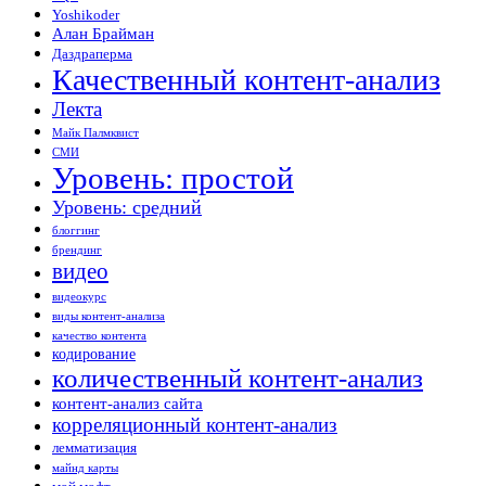
Yoshikoder
Алан Брайман
Даздраперма
Качественный контент-анализ
Лекта
Майк Палмквист
СМИ
Уровень: простой
Уровень: средний
блоггинг
брендинг
видео
видеокурс
виды контент-анализа
качество контента
кодирование
количественный контент-анализ
контент-анализ сайта
корреляционный контент-анализ
лемматизация
майнд карты