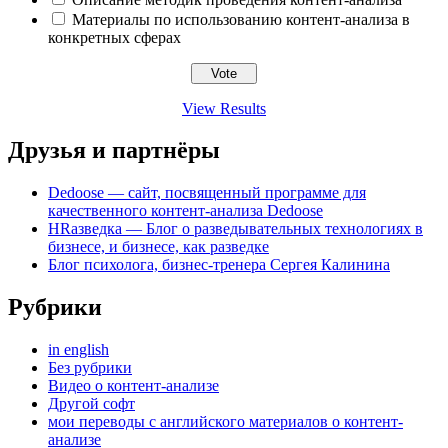
Материалы по использованию контент-анализа в
конкретных сферах
View Results
Друзья и партнёры
Dedoose — сайт, посвященный программе для
качественного контент-анализа Dedoose
HRазведка — Блог о разведывательных технологиях в
бизнесе, и бизнесе, как разведке
Блог психолога, бизнес-тренера Сергея Калинина
Рубрики
in english
Без рубрики
Видео о контент-анализе
Другой софт
мои переводы с английского материалов о контент-
анализе