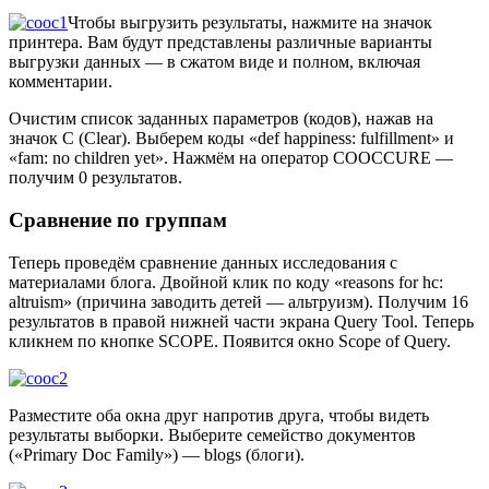
Чтобы выгрузить результаты, нажмите на значок
принтера. Вам будут представлены различные варианты
выгрузки данных — в сжатом виде и полном, включая
комментарии.
Очистим список заданных параметров (кодов), нажав на
значок С (Clear). Выберем коды «def happiness: fulfillment» и
«fam: no children yet». Нажмём на оператор COOCCURE —
получим 0 результатов.
Сравнение по группам
Теперь проведём сравнение данных исследования с
материалами блога. Двойной клик по коду «reasons for hc:
altruism» (причина заводить детей — альтруизм). Получим 16
результатов в правой нижней части экрана Query Tool. Теперь
кликнем по кнопке SCOPE. Появится окно Scope of Query.
Разместите оба окна друг напротив друга, чтобы видеть
результаты выборки. Выберите семейство документов
(«Primary Doc Family») — blogs (блоги).