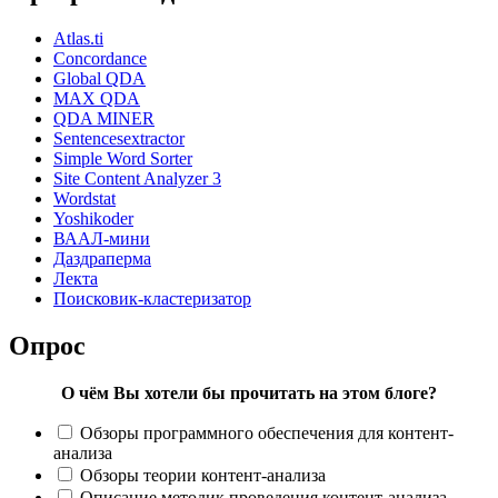
Atlas.ti
Concordance
Global QDA
MAX QDA
QDA MINER
Sentencesextractor
Simple Word Sorter
Site Content Analyzer 3
Wordstat
Yoshikoder
ВААЛ-мини
Даздраперма
Лекта
Поисковик-кластеризатор
Опрос
О чём Вы хотели бы прочитать на этом блоге?
Обзоры программного обеспечения для контент-
анализа
Обзоры теории контент-анализа
Описание методик проведения контент-анализа