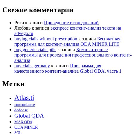
Свежие комментарии
Рита
к записи
Проведение исследований
Любовь
к записи
экспресс контент-анализ текста на
advego.ru
buying cialis without prescription
к записи
Бесплатная
программа для контент-анализа QDA MINER LITE
buy generic cialis pills
к записи
Компьютерные
программы для проведения профессионального контент-
анализа
buy cialis germany
к записи
Программа для
качественного контент-анализа Global QDA. часть 1
Метки
Atlas.ti
concordance
dedoose
Global QDA
MAX QDA
QDA MINER
SQL