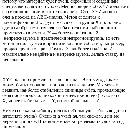
потому что материал будет очень скромный и созданный
специально для этого урока. Мы поговорим об XYZ-анализе и
его использовании в контент-анализе. Суть XYZ-анализа
очень похожа на ABC-анализ. Метод сводится к
идентификации 3-х групп массива — группа X постоянно
единым образом проявляет себя в течении выборочного
промежутка времени, Y — более вариативна, Z
-непредсказуема и практически непрогнозируема. То есть
метод используется в прогнозировании событий, например,
продаж групп товаров. Группа X наиболее надёжна, Z —
максимально ненадёжна и непредсказуема, делать ставку на
неё опасно.
XYZ обычно применяют в логистике. Этот метод также
может быть использован и в контент-анализе. Мы можем
выявить наиболее стабильные единицы счёта, проявляющие
себя постоянно с одинаковой интенсивностью (частотой) —
X, менее стабильные — Y, и нестабильные — Z.
Ниже ссылка на таблицу (очень небольшую — больше долго
заполнять очень). Очень она учебная, так скажем, данные
нереалистичные. В таблице ниже встречаемость слов за год
по месяцам.