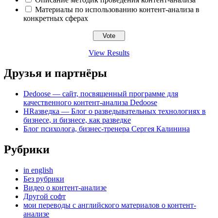
Материалы по использованию контент-анализа в
конкретных сферах
View Results
Друзья и партнёры
Dedoose — сайт, посвященный программе для
качественного контент-анализа Dedoose
HRазведка — Блог о разведывательных технологиях в
бизнесе, и бизнесе, как разведке
Блог психолога, бизнес-тренера Сергея Калинина
Рубрики
in english
Без рубрики
Видео о контент-анализе
Другой софт
мои переводы с английского материалов о контент-
анализе