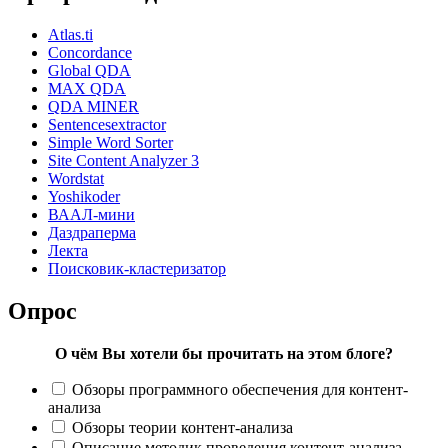
Atlas.ti
Concordance
Global QDA
MAX QDA
QDA MINER
Sentencesextractor
Simple Word Sorter
Site Content Analyzer 3
Wordstat
Yoshikoder
ВААЛ-мини
Даздраперма
Лекта
Поисковик-кластеризатор
Опрос
О чём Вы хотели бы прочитать на этом блоге?
Обзоры программного обеспечения для контент-
анализа
Обзоры теории контент-анализа
Описание методик проведения контент-анализа