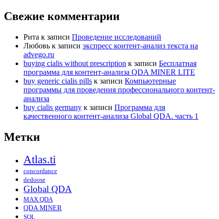
Свежие комментарии
Рита
к записи
Проведение исследований
Любовь
к записи
экспресс контент-анализ текста на
advego.ru
buying cialis without prescription
к записи
Бесплатная
программа для контент-анализа QDA MINER LITE
buy generic cialis pills
к записи
Компьютерные
программы для проведения профессионального контент-
анализа
buy cialis germany
к записи
Программа для
качественного контент-анализа Global QDA. часть 1
Метки
Atlas.ti
concordance
dedoose
Global QDA
MAX QDA
QDA MINER
SQL