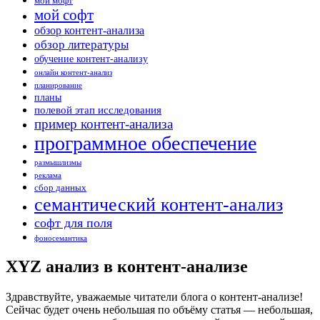
мой мофт
мой софт
обзор контент-анализа
обзор литературы
обучение контент-анализу
онлайн контент-анализ
планирование
планы
полевой этап исследования
пример контент-анализа
программное обеспечение
размышлизмы
реклама
сбор данных
семантический контент-анализ
софт для поля
фоносемантика
XYZ анализ в контент-анализе
Здравствуйте, уважаемые читатели блога о контент-анализе!
Сейчас будет очень небольшая по объёму статья — небольшая,