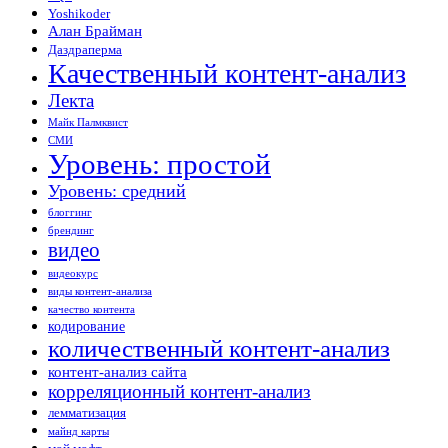
Yoshikoder
Алан Брайман
Даздраперма
Качественный контент-анализ
Лекта
Майк Палмквист
СМИ
Уровень: простой
Уровень: средний
блоггинг
брендинг
видео
видеокурс
виды контент-анализа
качество контента
кодирование
количественный контент-анализ
контент-анализ сайта
корреляционный контент-анализ
лемматизация
майнд карты