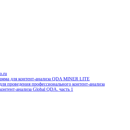
o.ru
рамма для контент-анализа QDA MINER LITE
ля проведения профессионального контент-анализа
контент-анализа Global QDA. часть 1