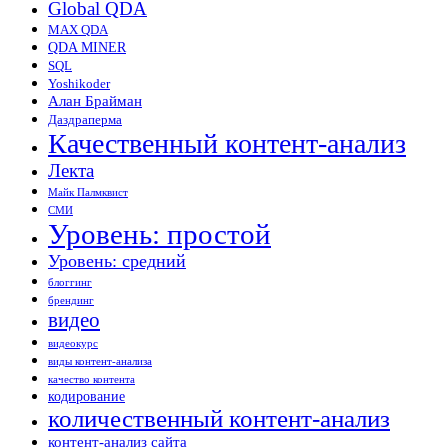
Global QDA
MAX QDA
QDA MINER
SQL
Yoshikoder
Алан Брайман
Даздраперма
Качественный контент-анализ
Лекта
Майк Палмквист
СМИ
Уровень: простой
Уровень: средний
блоггинг
брендинг
видео
видеокурс
виды контент-анализа
качество контента
кодирование
количественный контент-анализ
контент-анализ сайта