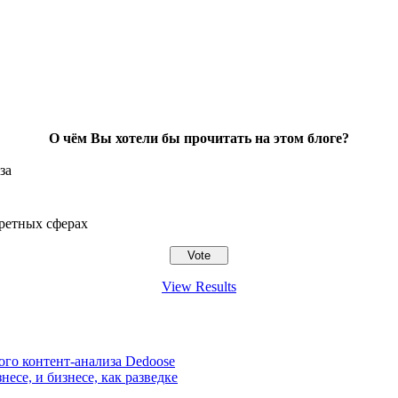
О чём Вы хотели бы прочитать на этом блоге?
за
ретных сферах
View Results
ого контент-анализа Dedoose
есе, и бизнесе, как разведке