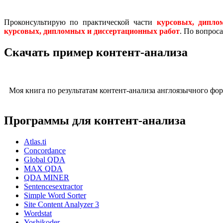
Проконсультирую по практической части
курсовых, дипло
курсовых, дипломных и диссертационных работ
. По вопрос
Скачать пример контент-анализа
Моя книга по результатам контент-анализа англоязычного фо
Программы для контент-анализа
Atlas.ti
Concordance
Global QDA
MAX QDA
QDA MINER
Sentencesextractor
Simple Word Sorter
Site Content Analyzer 3
Wordstat
Yoshikoder