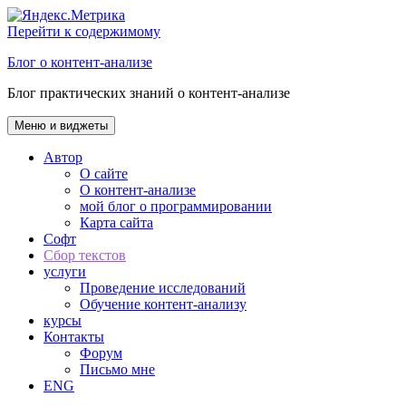
Перейти к содержимому
Блог о контент-анализе
Блог практических знаний о контент-анализе
Меню и виджеты
Автор
О сайте
О контент-анализе
мой блог о программировании
Карта сайта
Софт
Сбор текстов
услуги
Проведение исследований
Обучение контент-анализу
курсы
Контакты
Форум
Письмо мне
ENG